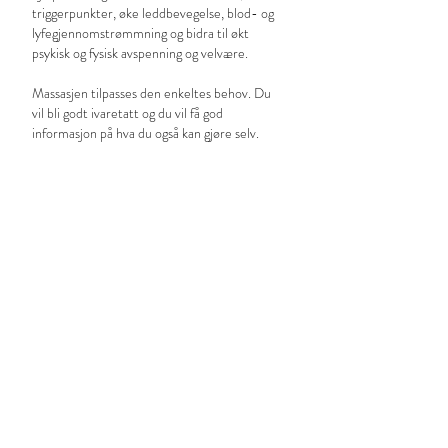
triggerpunkter, øke leddbevegelse, blod- og
lyfegjennomstrømmning og bidra til økt
psykisk og fysisk avspenning og velvære.
Massasjen tilpasses den enkeltes behov. Du
vil bli godt ivaretatt og du vil få god
informasjon på hva du også kan gjøre selv.