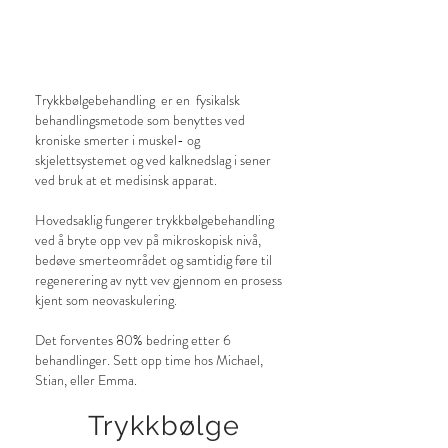
Trykkbølgebehandling er en fysikalsk
behandlingsmetode som benyttes ved
kroniske smerter i muskel- og
skjelettsystemet og ved kalknedslag i sener
ved bruk at et medisinsk apparat.
Hovedsaklig fungerer trykkbølgebehandling
ved å bryte opp vev på mikroskopisk nivå,
bedøve smerteområdet og samtidig føre til
regenerering av nytt vev gjennom en prosess
kjent som neovaskulering.
Det forventes 80% bedring etter 6
behandlinger. Sett opp time hos Michael,
Stian, eller Emma.
Trykkbølge