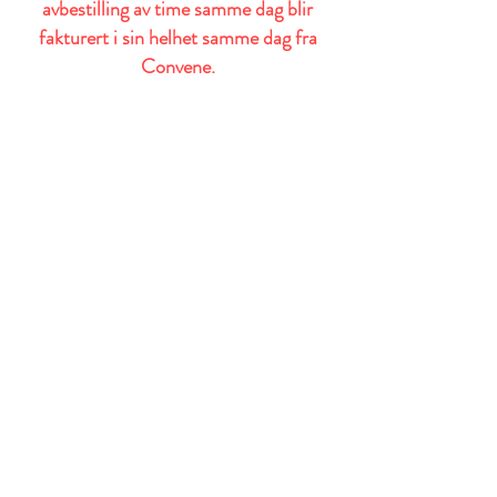
avbestilling av time samme dag blir
fakturert i sin helhet samme dag fra
Convene.
Kiropraktor
Førstegangskonsultasjon
(Ny pasient / 12 mnd siden sist
konsultasjon)
990,-
Oppfølgende behandling
610.-
Ny plage eller dobbelttime
820,-
Barnepris (t.o.m 14 år)
Førstegangskonsultasjon