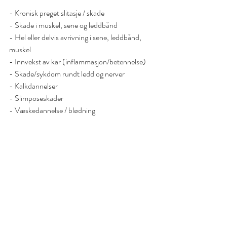
- Kronisk preget slitasje / skade 
- Skade i muskel, sene og leddbånd
- Hel eller delvis avrivning i sene, leddbånd, 
muskel
- Innvekst av kar (inflammasjon/betennelse)
- Skade/sykdom rundt ledd og nerver
- Kalkdannelser
- Slimposeskader
- Væskedannelse / blødning