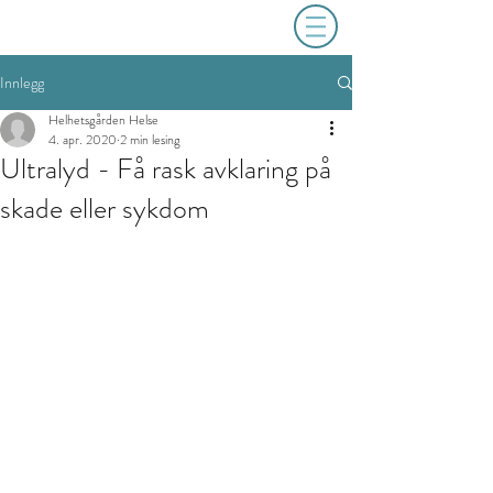
Innlegg
Helhetsgården Helse
4. apr. 2020
2 min lesing
Ultralyd - Få rask avklaring på
skade eller sykdom